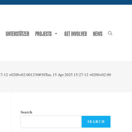
Toggle
UNTERSTÜTZER
PROJECTS
GET INVOLVED
NEWS
website
search
:27:12 +0200+02:001230#30Tue, 15 Apr 2025 15:27:12 +0200+02:00-3Europe/Be
Search
SEARCH