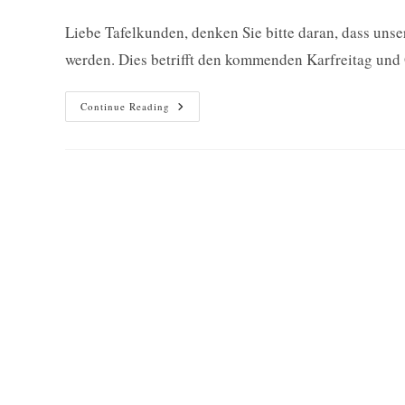
published:
Liebe Tafelkunden, denken Sie bitte daran, dass unse
werden. Dies betrifft den kommenden Karfreitag und 
Ausgabestellen
Continue Reading
An
Ostern
Geschlossen