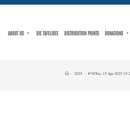
ABOUT US
DIE TAFELIDEE
DISTRIBUTION POINTS
DONATIONS
>
2025
>
#!30Tue, 15 Apr 2025 15