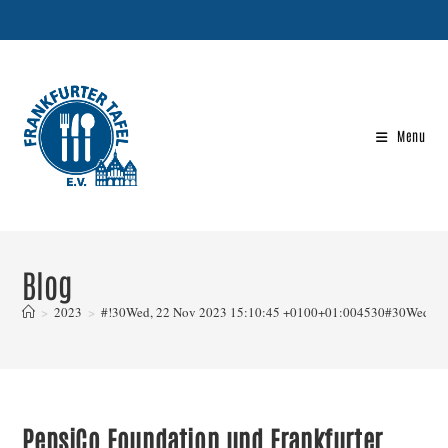
Skip
to
content
Menu
Blog
>
2023
>
#!30Wed, 22 Nov 2023 15:10:45 +0100+01:004530#30Wed, 2
PepsiCo Foundation und Frankfurter