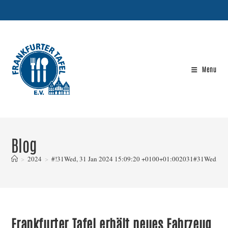
Skip
to
content
Menu
Blog
>
2024
>
#!31Wed, 31 Jan 2024 15:09:20 +0100+01:002031#31Wed, 31
Frankfurter Tafel erhält neues Fahrzeug